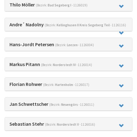
Thilo Möller
(Bezirk:
Bad Segeberg I
- 1126019)
Andre´ Nadolny
(Bezirk:
Kellinghusen II Kreis Segeberg Teil
- 1126116)
Hans-Jordt Petersen
(Bezirk:
Leezen
- 1126004)
Markus Pitann
(Bezirk:
Norderstedt IV
- 1126014)
Florian Rohwer
(Bezirk:
Hartenholm
- 1126017)
Jan Schwettscher
(Bezirk:
Neuengörs
- 1126011)
Sebastian Stehr
(Bezirk:
Norderstedt V
- 1126016)