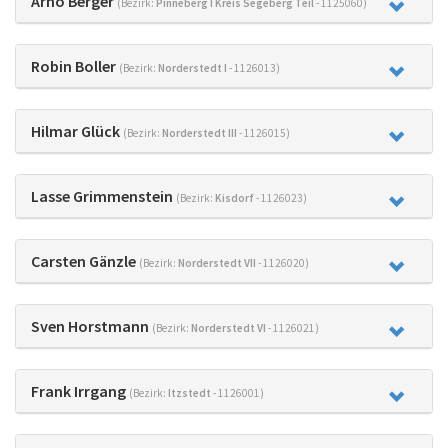
Arno Berger
(Bezirk:
Pinneberg I Kreis Segeberg Teil
- 1125060)
Robin Boller
(Bezirk:
Norderstedt I
- 1126013)
Hilmar Glück
(Bezirk:
Norderstedt III
- 1126015)
Lasse Grimmenstein
(Bezirk:
Kisdorf
- 1126023)
Carsten Gänzle
(Bezirk:
Norderstedt VII
- 1126020)
Sven Horstmann
(Bezirk:
Norderstedt VI
- 1126021)
Frank Irrgang
(Bezirk:
Itzstedt
- 1126001)