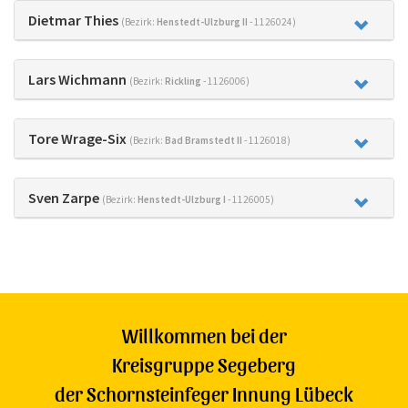
Dietmar Thies
(Bezirk:
Henstedt-Ulzburg II
- 1126024)
Lars Wichmann
(Bezirk:
Rickling
- 1126006)
Tore Wrage-Six
(Bezirk:
Bad Bramstedt II
- 1126018)
Sven Zarpe
(Bezirk:
Henstedt-Ulzburg I
- 1126005)
Willkommen bei der
Kreisgruppe Segeberg
der Schornsteinfeger Innung Lübeck