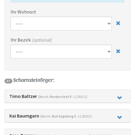
Ihr Wohnort
Ihr Bezirk
(optional)
Schornsteinfeger:
27
Timo Baltzer
(Bezirk:
Norderstedt II
- 1126012)
Kai Baumgarn
(Bezirk:
Bad Segeberg II
- 1126002)