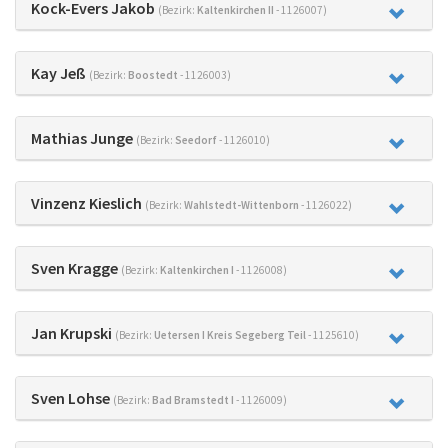
Kock-Evers Jakob
(Bezirk:
Kaltenkirchen II
- 1126007)
Kay Jeß
(Bezirk:
Boostedt
- 1126003)
Mathias Junge
(Bezirk:
Seedorf
- 1126010)
Vinzenz Kieslich
(Bezirk:
Wahlstedt-Wittenborn
- 1126022)
Sven Kragge
(Bezirk:
Kaltenkirchen I
- 1126008)
Jan Krupski
(Bezirk:
Uetersen I Kreis Segeberg Teil
- 1125610)
Sven Lohse
(Bezirk:
Bad Bramstedt I
- 1126009)